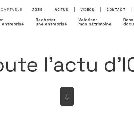
 COMPTABLE
JOBS
ACTUS
VIDÉOS
CONTACT
er
Racheter
Valoriser
Ress
 entreprise
une entreprise
mon patrimoine
docu
oute l'actu d'I
Toute l'actu
Cabinet