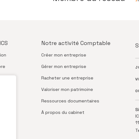
ICS
Notre activité
Comptable
S
ion
Créer
mon entreprise
ère
Gérer
mon entreprise
J
Racheter
une entreprise
V
Valoriser
mon patrimoine
O
Ressources
documentaires
S
À propos
du cabinet
I
1
T