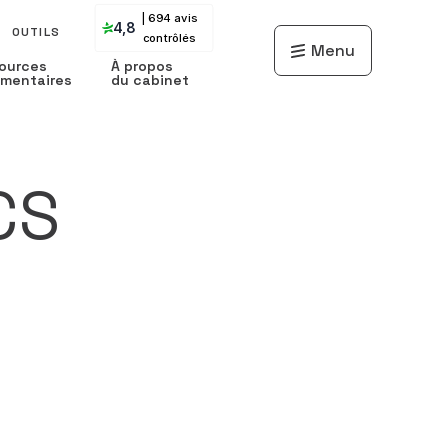
| 694 avis
4,8
OUTILS
contrôlés
Menu
ources
À propos
mentaires
du cabinet
CS