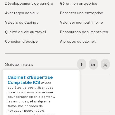
Développement
de carrière
Gérer
mon entreprise
Avantages
sociaux
Racheter
une entreprise
Valeurs
du Cabinet
Valoriser
mon patrimoine
Qualité de vie
au travail
Ressources
documentaires
Cohésion
d’équipe
À propos
du cabinet
Suivez-nous
Cabinet d’Expertise
Comptable ICS
JOBS
ACTUS
et des
sociétés tierces utilisent des
cookies sur
www.ics-sa.com
VIDÉOS
CONTACT
pour personnaliser le contenu,
les annonces, et analyser le
OUTILS
trafic. Vos données de
navigation peuvent être