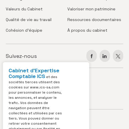
Valeurs
du Cabinet
Valoriser
mon patrimoine
Qualité de vie
au travail
Ressources
documentaires
Cohésion
d’équipe
À propos
du cabinet
Suivez-nous
Cabinet d’Expertise
Comptable ICS
JOBS
ACTUS
et des
sociétés tierces utilisent des
cookies sur
www.ics-sa.com
VIDÉOS
CONTACT
pour personnaliser le contenu,
les annonces, et analyser le
OUTILS
trafic. Vos données de
navigation peuvent être
collectées et utilisées par ces
Siège social :
tiers. Vous pouvez donner ou
retirer votre consentement
ICS | Espace Européen de l'entreprise
globalement ou par finalité en