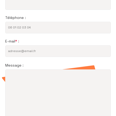
Téléphone :
E-mail
*
:
Veuillez
Message :
laisser
ce
champ
vide.