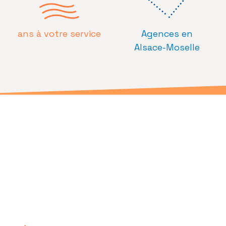
ans à votre service
Agences en
Alsace-Moselle
ICS, the place
to work
Tout ce qui fait d’ICS « LE » cabinet
d’expertise comptable où il faut être…