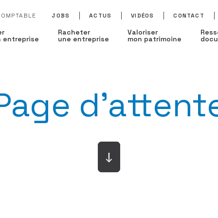
 COMPTABLE
JOBS
ACTUS
VIDÉOS
CONTACT
er
Racheter
Valoriser
Ress
 entreprise
une entreprise
mon patrimoine
docu
Page d'attent