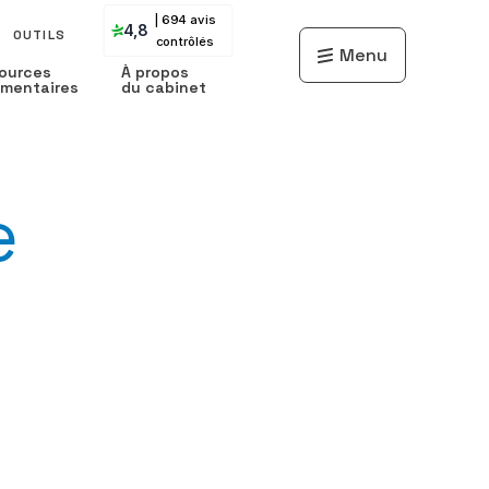
| 694 avis
4,8
OUTILS
contrôlés
Menu
ources
À propos
mentaires
du cabinet
e