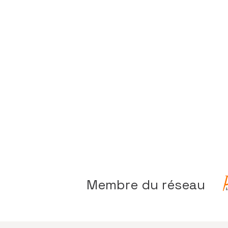
ait d’ICS « LE » cabinet
omptable où il faut être…
Membre du réseau