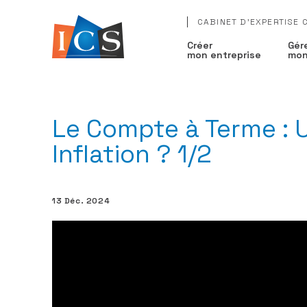
CABINET D'EXPERTISE
Créer
Gér
mon entreprise
mon
Le Compte à Terme : U
Inflation ? 1/2
13 Déc. 2024