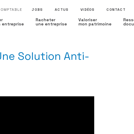
 COMPTABLE
JOBS
ACTUS
VIDÉOS
CONTACT
er
Racheter
Valoriser
Ress
 entreprise
une entreprise
mon patrimoine
docu
ne Solution Anti-