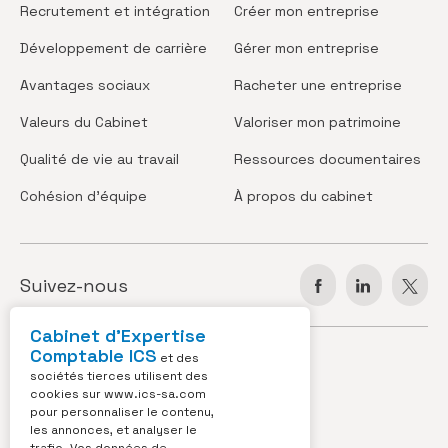
Recrutement
et intégration
Créer
mon entreprise
Développement
de carrière
Gérer
mon entreprise
Avantages
sociaux
Racheter
une entreprise
Valeurs
du Cabinet
Valoriser
mon patrimoine
Qualité de vie
au travail
Ressources
documentaires
Cohésion
d’équipe
À propos
du cabinet
Suivez-nous
Cabinet d’Expertise
Comptable ICS
JOBS
ACTUS
et des
sociétés tierces utilisent des
cookies sur
www.ics-sa.com
VIDÉOS
CONTACT
pour personnaliser le contenu,
les annonces, et analyser le
OUTILS