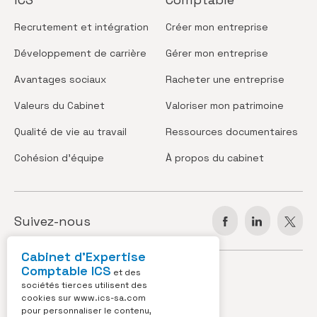
Recrutement
et intégration
Créer
mon entreprise
Développement
de carrière
Gérer
mon entreprise
Avantages
sociaux
Racheter
une entreprise
Valeurs
du Cabinet
Valoriser
mon patrimoine
Qualité de vie
au travail
Ressources
documentaires
Cohésion
d’équipe
À propos
du cabinet
Suivez-nous
Cabinet d’Expertise
Comptable ICS
JOBS
ACTUS
et des
sociétés tierces utilisent des
cookies sur
www.ics-sa.com
VIDÉOS
CONTACT
pour personnaliser le contenu,