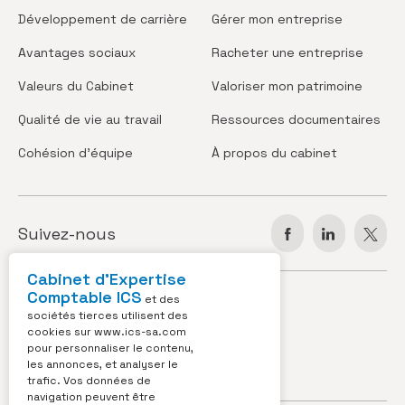
Développement
de carrière
Gérer
mon entreprise
Avantages
sociaux
Racheter
une entreprise
Valeurs
du Cabinet
Valoriser
mon patrimoine
Qualité de vie
au travail
Ressources
documentaires
Cohésion
d’équipe
À propos
du cabinet
Suivez-nous
Cabinet d’Expertise
Comptable ICS
JOBS
ACTUS
et des
sociétés tierces utilisent des
cookies sur
www.ics-sa.com
VIDÉOS
CONTACT
pour personnaliser le contenu,
les annonces, et analyser le
OUTILS
trafic. Vos données de
navigation peuvent être