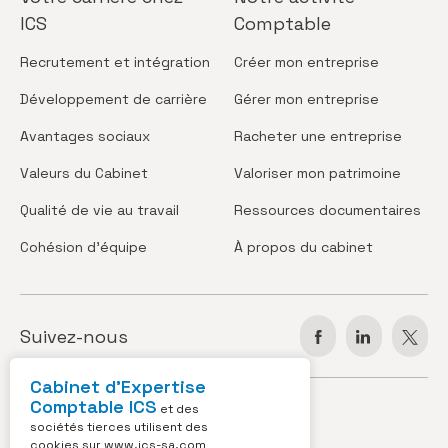
ICS
Comptable
Recrutement
et intégration
Créer
mon entreprise
Développement
de carrière
Gérer
mon entreprise
Avantages
sociaux
Racheter
une entreprise
Valeurs
du Cabinet
Valoriser
mon patrimoine
Qualité de vie
au travail
Ressources
documentaires
Cohésion
d’équipe
À propos
du cabinet
Suivez-nous
Cabinet d’Expertise
Comptable ICS
JOBS
ACTUS
et des
sociétés tierces utilisent des
cookies sur
www.ics-sa.com