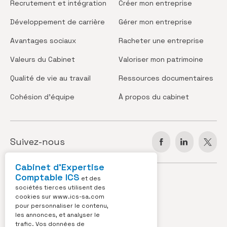
Recrutement
et intégration
Créer
mon entreprise
Développement
de carrière
Gérer
mon entreprise
Avantages
sociaux
Racheter
une entreprise
Valeurs
du Cabinet
Valoriser
mon patrimoine
Qualité de vie
au travail
Ressources
documentaires
Cohésion
d’équipe
À propos
du cabinet
Suivez-nous
Cabinet d’Expertise
Comptable ICS
JOBS
ACTUS
et des
sociétés tierces utilisent des
cookies sur
www.ics-sa.com
VIDÉOS
CONTACT
pour personnaliser le contenu,
les annonces, et analyser le
OUTILS
trafic. Vos données de